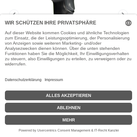
HONEYWELL Voyager 1250g - Barcode-
Scanner - Handgerät
Honeywell Voyager 1250g - Barcode-Scanner - Handgerät - Linear-
Imager - 100 Linie/Sek. - decodiert
Zeige Preise inklusiv MwSt. (Brutto)
127,62
€
inkl. MwSt.