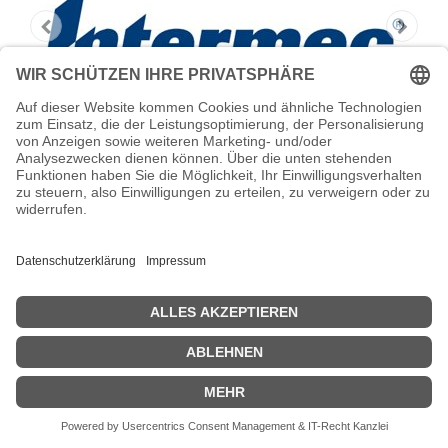
HONEYWELL Treiberkarte
Intermec - Treiberkarte
Zeige Preise inklusiv MwSt. (Brutto)
249,25
€
inkl. MwSt.
IN DEN WARENKORB