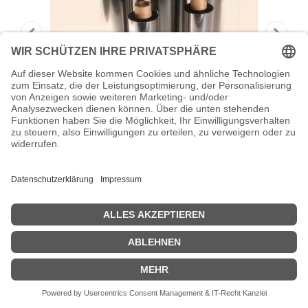
HONEYWELL Super Premium - Schwarz
- 110 mm x 76
Intermec Super Premium - Schwarz - 110 mm x 76 m - Farbband
Zeige Preise inklusiv MwSt. (Brutto)
166,98
€
inkl. MwSt.