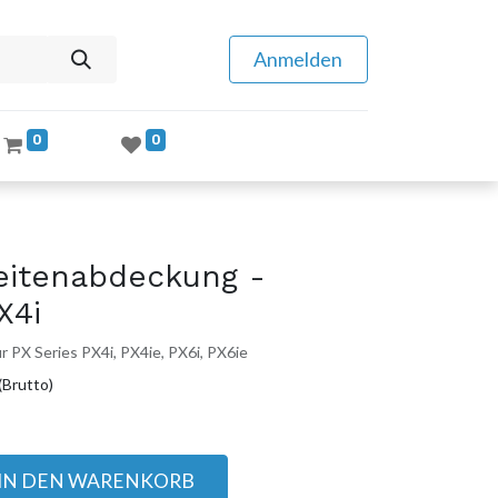
Anmelden
0
0
itenabdeckung -
X4i
r PX Series PX4i, PX4ie, PX6i, PX6ie
(Brutto)
IN DEN WARENKORB