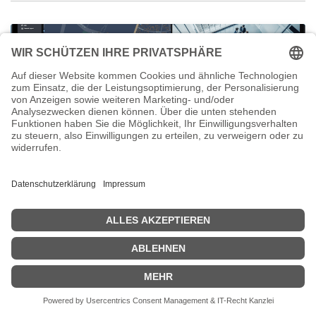
Erfolgreiche Zertifizierung
Wir freuen uns, einen weiteren Qualifikationsmeilenstein in unserem
Team bekannt zu geben: Unser Mitarbeiter Sven Rasel hat gestern
erfolgreich die Zertifizierung zum Synology Surveillance Architect a...
Data
Retail
Sicherheit
Storage
Videoüberwachung
07.05.2026
Rufen Sie uns an