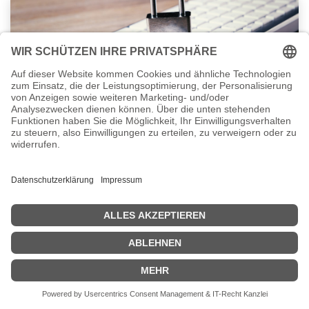
Sophos Workspace Protection: Moderne IT-
Sicherheit für hybrides Arbeiten
Homeoffice, mobile Mitarbeiter, externe Dienstleister — die Art, wie wir
heute arbeiten, hat sich grundlegend verändert. Damit verändert sich
auch die Angriffsfläche für Cyberbedrohungen. Klassische S...
Endpoint
Sicherheit
Workplace
24.04.2026
Rufen Sie uns an
Beratung
+49 (0) 611 945 854 10