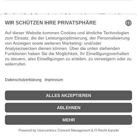
Damit wir Ihr Anliegen bestmöglich verstehen und Sie gezielt
unterstützen können, bitten wir Sie, vor unserem Termin einige
kurze Fragen zu beantworten.
Diese Informationen helfen uns, uns optimal auf das Gespräch
vorzubereiten und Ihnen direkt passende Lösungen aufzuzeigen.
August 2026
Mo.
Di.
Mi.
Do.
Fr.
Sa.
So.
27
28
29
30
31
1
2
6
3
4
5
7
8
9
10
11
12
13
14
15
16