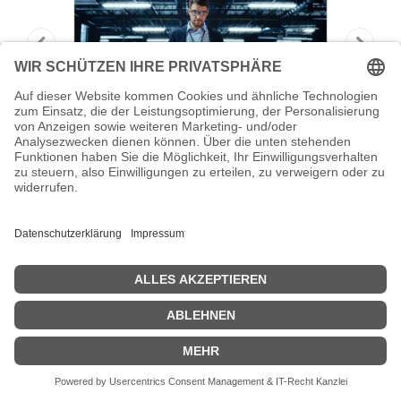
APC Base On-Site Configuration -
Installation
APC Base On-Site Configuration - Installation / Konfiguration - für
Data Center Expert - 8x5
Zeige Preise inklusiv MwSt. (Brutto)
1.848,01
€
inkl. MwSt.