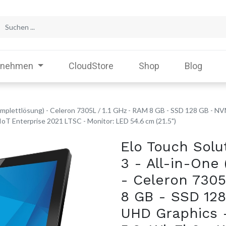
rnehmen
CloudStore
Shop
Blog
(Komplettlösung) - Celeron 7305L / 1.1 GHz - RAM 8 GB - SSD 128 GB - NV
IoT Enterprise 2021 LTSC - Monitor: LED 54.6 cm (21.5")
Elo Touch Solut
3 - All-in-One
- Celeron 7305
8 GB - SSD 12
UHD Graphics -