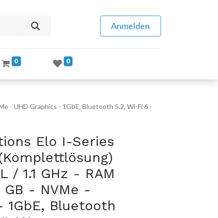
Anmelden
0
0
Me - UHD Graphics - 1GbE, Bluetooth 5.2, Wi-Fi 6 -
ions Elo I-Series
 (Komplettlösung)
L / 1.1 GHz - RAM
8 GB - NVMe -
 1GbE, Bluetooth