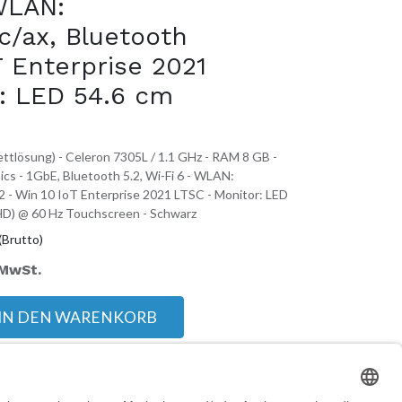
 WLAN:
c/ax, Bluetooth
T Enterprise 2021
: LED 54.6 cm
lettlösung) - Celeron 7305L / 1.1 GHz - RAM 8 GB -
s - 1GbE, Bluetooth 5.2, Wi-Fi 6 - WLAN:
.2 - Win 10 IoT Enterprise 2021 LTSC - Monitor: LED
l HD) @ 60 Hz Touchscreen - Schwarz
(Brutto)
 MwSt.
IN DEN WARENKORB
bestellt**