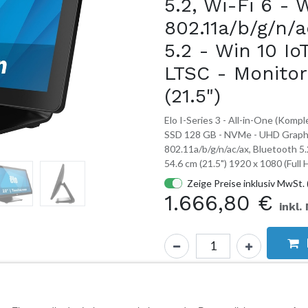
5.2, Wi-Fi 6 -
802.11a/b/g/n/a
5.2 - Win 10 Io
LTSC - Monitor
(21.5")
Elo I-Series 3 - All-in-One (Komp
SSD 128 GB - NVMe - UHD Graphic
802.11a/b/g/n/ac/ax, Bluetooth 5
54.6 cm (21.5") 1920 x 1080 (Ful
Zeige Preise inklusiv MwSt. 
1.666,80
€
inkl.
2 - 4 Wochen - wird für Sie 
Hersteller-Nr.:
E707003