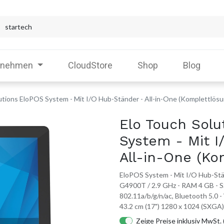
rnehmen
CloudStore
Shop
Blog
utions EloPOS System - Mit I/O Hub-Ständer - All-in-One (Komplettlösu
Elo Touch Solu
System - Mit I
All-in-One (Ko
EloPOS System - Mit I/O Hub-Stän
G4900T / 2.9 GHz - RAM 4 GB - 
802.11a/b/g/n/ac, Bluetooth 5.0 -
43.2 cm (17") 1280 x 1024 (SXGA
Zeige Preise inklusiv MwSt. 