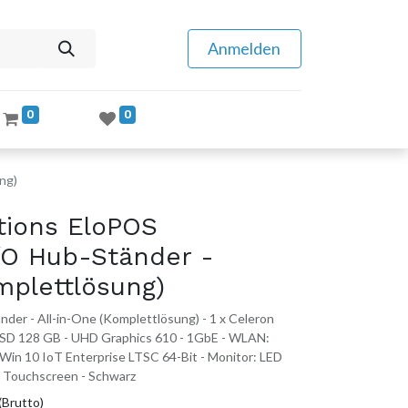
Anmelden
0
0
ng)
tions EloPOS
/O Hub-Ständer -
mplettlösung)
der - All-in-One (Komplettlösung) - 1 x Celeron
SSD 128 GB - UHD Graphics 610 - 1GbE - WLAN:
 Win 10 IoT Enterprise LTSC 64-Bit - Monitor: LED
) Touchscreen - Schwarz
(Brutto)