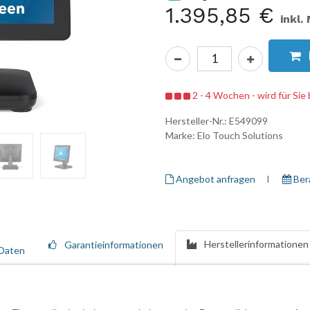
1.395,85
€
inkl.
2 - 4 Wochen - wird für Sie 
Hersteller-Nr.:
E549099
Marke:
Elo Touch Solutions
Angebot anfragen
I ​
Ber
Herstellerinformationen
Garantieinformationen
Daten
ik, modulare Flexibilität mit höchster Zuverlässigkeit für den Einsatz
einen 15,6 Zoll Touchscreen mit 10-fach-Touch sowie einen integriert