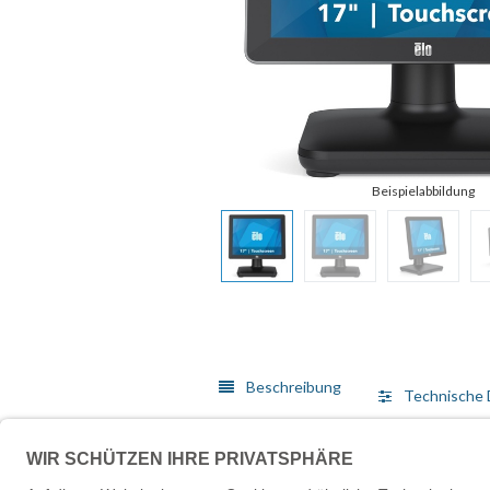
Beschreibung
Technische 
Das vielseitige EloPOS-System vereint moderne Ästhet
Anwendungen entwickelt, bietet das EloPOS-System 