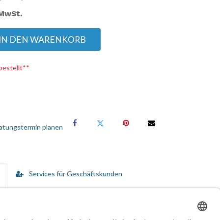
 MwSt.
IN DEN WARENKORB
bestellt**
atungstermin planen
Services für Geschäftskunden
 in kommerzielle Umgebungen. Speziell für POS-
en Erweiterungs-Hub für Anschluss von