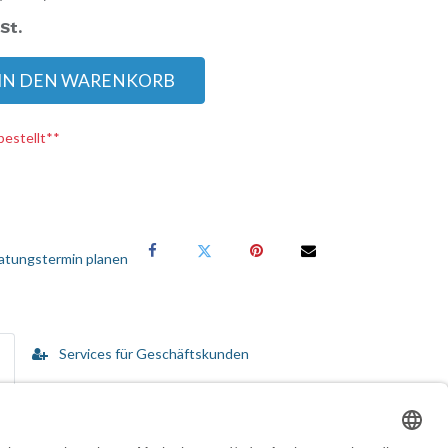
St.
IN DEN WARENKORB
bestellt**
atungstermin planen
Services für Geschäftskunden
 in kommerzielle Umgebungen. Speziell für POS-
en Erweiterungs-Hub für Anschluss von