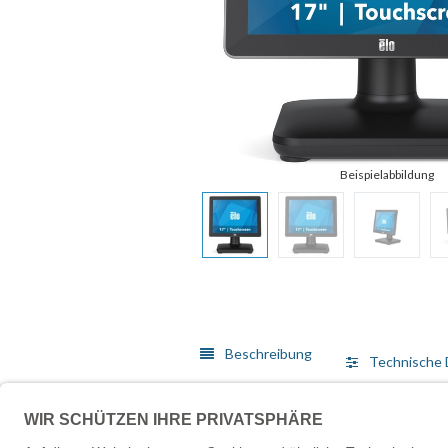
Beschreibung
Technische 
Das vielseitige EloPOS-System vereint moderne Ästhet
Anwendungen entwickelt, bietet das EloPOS-System 