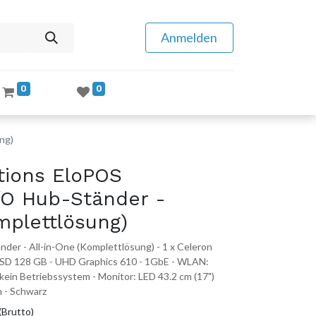
Anmelden
0
0
ng)
tions EloPOS
/O Hub-Ständer -
mplettlösung)
der - All-in-One (Komplettlösung) - 1 x Celeron
SSD 128 GB - UHD Graphics 610 - 1GbE - WLAN:
 kein Betriebssystem - Monitor: LED 43.2 cm (17")
 - Schwarz
(Brutto)