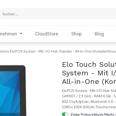
rnehmen
CloudStore
Shop
Blog
utions EloPOS System - Mit I/O Hub-Ständer - All-in-One (Komplettlösu
Elo Touch Solu
System - Mit I
All-in-One (Ko
EloPOS System - Mit I/O Hub-Stän
G4900T / 2.9 GHz - RAM 4 GB - 
802.11a/b/g/n/ac, Bluetooth 5.0 -
1280 x 1024 (SXGA) Touchscreen
Zeige Preise inklusiv MwSt. 