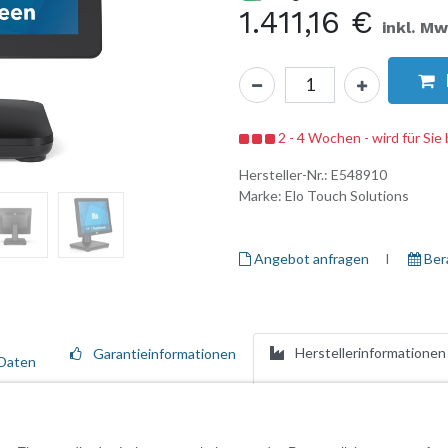
1.411,16
€
inkl. Mw
2 - 4 Wochen - wird für Sie 
Hersteller-Nr.:
E548910
Marke:
Elo Touch Solutions
Angebot anfragen
I ​
Ber
Herstellerinformationen
Garantieinformationen
Daten
ik, modulare Flexibilität mit höchster Zuverlässigkeit für den Einsatz
einen 15,6 Zoll Touchscreen mit 10-fach-Touch sowie einen integriert