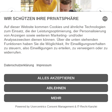
HP 302/304 - 2 ml - pigmentiertes
Schwarz - original
HP 302/304 - 2 ml - pigmentiertes Schwarz - original -
Blisterverpackung - Tintenpatrone - für AMP 130; Deskjet 1110,
21XX, 26XX, 36XX, 37XX; ENVY 45XX, 50XX; Officejet 38XX,
46XX, 52XX