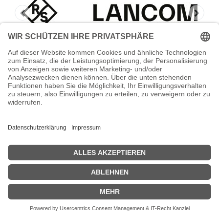
Lancom 1 Jahr Basislizenz
LANCOM - 1 Jahr Basislizenz
Zeige Preise inklusiv MwSt. (Brutto)
5.990,52
€
inkl. MwSt.
IN DEN WARENKORB